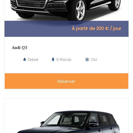
À partir de 200 € / jour
Audi Q5
Diesel
5 Places
Oui
Réserver