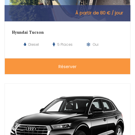
À partir de 80 € / jour
Hyundai Tucson
Diesel
5 Places
Oui
Réserver